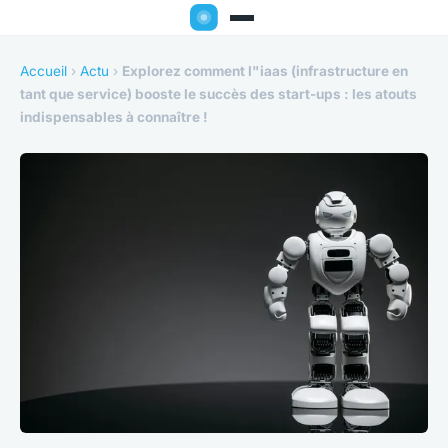
Accueil
›
Actu
›
Explorez comment l"iaas (infrastructure en
tant que service) booste le succès des start-ups : les atouts
indispensables à connaître !