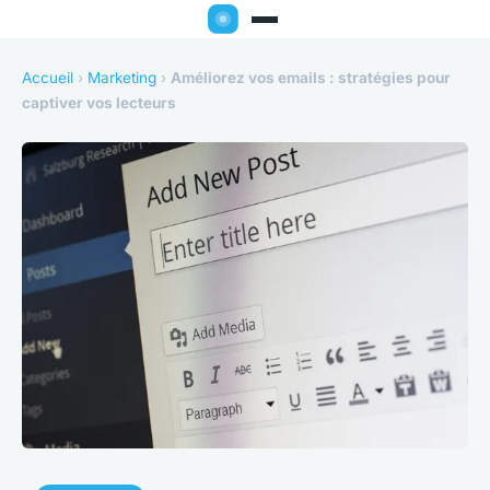
Accueil
›
Marketing
›
Améliorez vos emails : stratégies pour
captiver vos lecteurs