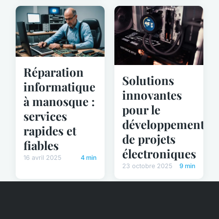
Réparation
Solutions
informatique
innovantes
à manosque :
pour le
services
développement
rapides et
de projets
fiables
électroniques
16 avril 2025
4 min
23 octobre 2025
9 min